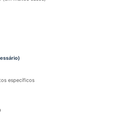
essário)
os específicos
a