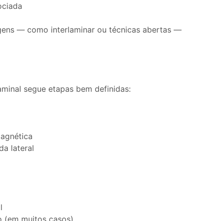
ociada
gens — como interlaminar ou técnicas abertas —
aminal segue etapas bem definidas:
magnética
a lateral
al
o (em muitos casos)