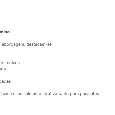
minal
da abordagem, destacam-se:
 da coluna
ória
idades
écnica especialmente atrativa tanto para pacientes