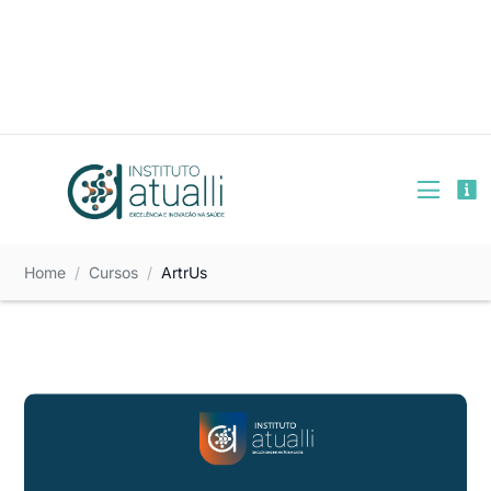
+55 (11) 99654-6105
Rua Bela Cintra, 539 - São Paulo/ SP
Encontre-nos :
Home
Cursos
ArtrUs