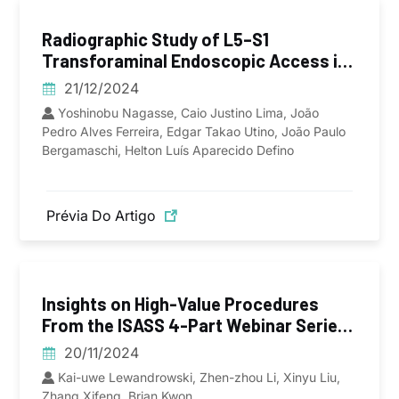
Radiographic Study of L5–S1
Transforaminal Endoscopic Access in
a Sample from the Brazilian Population
21/12/2024
Yoshinobu Nagasse, Caio Justino Lima, João
Pedro Alves Ferreira, Edgar Takao Utino, João Paulo
Bergamaschi, Helton Luís Aparecido Defino
Prévia Do Artigo
Insights on High-Value Procedures
From the ISASS 4-Part Webinar Series
on Current and Emerging Techniques in
20/11/2024
Endoscopic Spine Surgery Based on
Kai-uwe Lewandrowski, Zhen-zhou Li, Xinyu Liu,
Surgeon Experience
Zhang Xifeng, Brian Kwon...