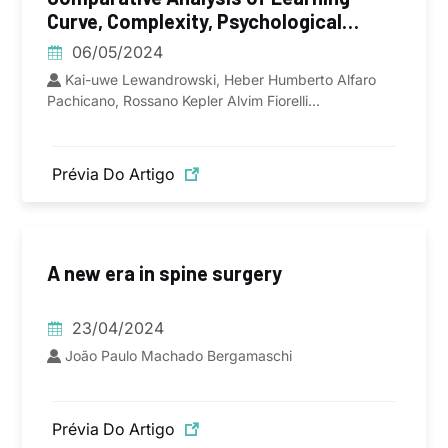
Curve, Complexity, Psychological
Stress, and Work Relative Value Units
06/05/2024
for CPT 62380 Endoscopic Lumbar
Kai-uwe Lewandrowski, Heber Humberto Alfaro
Spinal Decompression vs Traditional
Pachicano, Rossano Kepler Alvim Fiorelli...
Lumbar Spine Surgeries: A Paired
Rasch Survey Study
Prévia Do Artigo
A new era in spine surgery
23/04/2024
João Paulo Machado Bergamaschi
Prévia Do Artigo