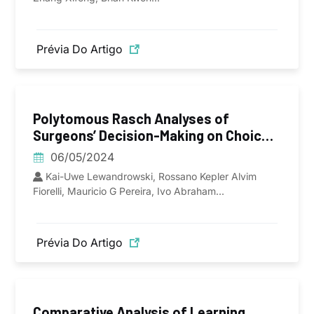
Prévia Do Artigo
Polytomous Rasch Analyses of
Surgeons’ Decision-Making on Choice
of Procedure in Endoscopic Lumbar
06/05/2024
Spinal Stenosis Decompression
Kai-Uwe Lewandrowski, Rossano Kepler Alvim
Surgeries
Fiorelli, Mauricio G Pereira, Ivo Abraham...
Prévia Do Artigo
Comparative Analysis of Learning